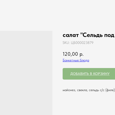
салат "Сельдь под
SKU:
ЦБ000023879
120,00
р.
Банкетные блюда
ДОБАВИТЬ В КОРЗИНУ
майонез, свекла, сельдь с/с (филе)