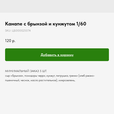
Канапе с брынзой и кунжутом 1/60
SKU:
ЦБ000025074
120
р.
Добавить в корзину
МИНИМАЛЬНЫЙ ЗАКАЗ 5 ШТ.
сыр «Брынза», помидоры черри, кунжут, петрушка, гренки (хлеб ржано-
пшеничный, чеснок, масло растительное), микрозелень,