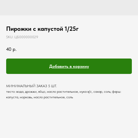
Пирожки с капустой 1/25г
SKU:
ЦБ000000029
40
р.
Добавить в корзину
МИНИМАЛЬНЫЙ ЗАКАЗ 5 ШТ.
тесто: вода, дрожжи, яйцо, масло растительное, мука в/с, сахар, соль; фарш:
капуста, морковь, масло растительное, соль