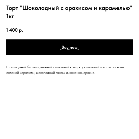
Торт "Шоколадный с арахисом и карамелью"
1кг
1 400
р.
_Buy_now_
Шоколадный бисквит, нежный сливочный крем, карамельный мусс на основе
соленой карамели, шоколадный ганаш и, конечно, арахис.