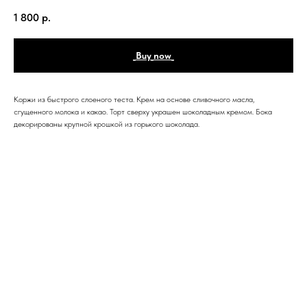
1 800
р.
_Buy_now_
Коржи из быстрого слоеного теста. Крем на основе сливочного масла,
сгущенного молока и какао. Торт сверху украшен шоколадным кремом. Бока
декорированы крупной крошкой из горького шоколада.