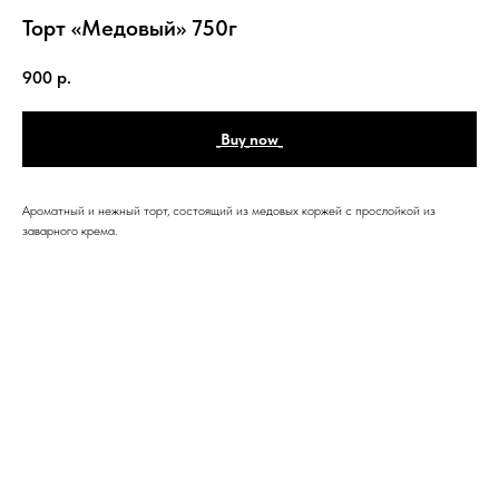
Торт «Медовый» 750г
900
р.
_Buy_now_
Ароматный и нежный торт, состоящий из медовых коржей с прослойкой из
заварного крема.