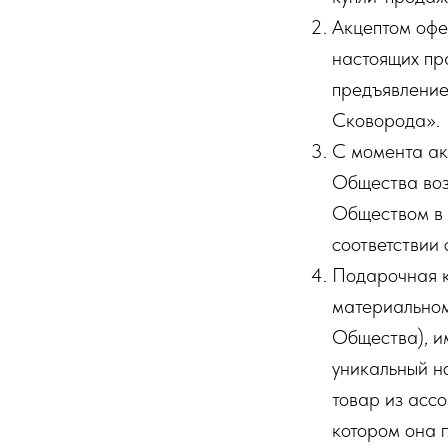
Акцептом офе
настоящих пр
предъявление
Сковорода».
С момента ак
Общества воз
Обществом в 
соответствии
Подарочная к
материальном
Общества), и
уникальный н
товар из асс
котором она 