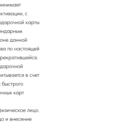
ринимает
ктивации, с
одарочной карты.
лендарным
роне данной
тва по настоящей
прекратившейся.
одарочной
итывается в счет
х быстрого
чных карт
изическое лицо.
цо и внесение