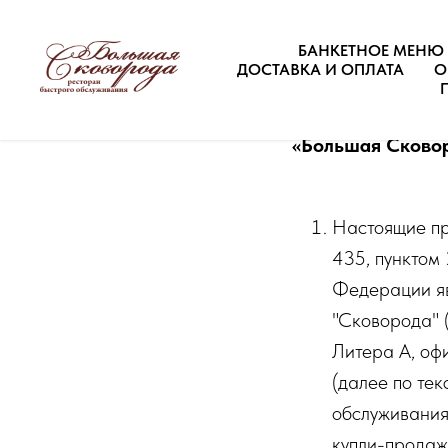
БАНКЕТНОЕ МЕНЮ
ДОСТАВКА И ОПЛАТА
О
ПРАВИЛА ПОКУ
подарочных карт
«Большая Сково
Настоящие пра
435, пунктом 
Федерации яв
"Сковорода" (
Литера А, о
(далее по те
обслуживания
купли-продаж