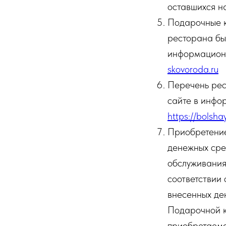
оставшихся н
Подарочные к
ресторана бы
информационн
skovoroda.ru
Перечень рес
сайте в инфо
https://bolsha
Приобретение
денежных сре
обслуживания
соответствии
внесенных де
Подарочной к
приобретаемо