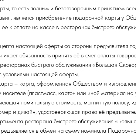
рты, то есть полным и безоговорочным принятием все
авил, является приобретение подарочной карты у Об
 ее к оплате на кассе в ресторанах быстрого обслу
цепта настоящей оферты со стороны предъявителя по
никает обязанность принять её в счет оплаты товаро
ресторанах быстрого обслуживания «Большая Сково
 с условиями настоящей оферты.
арта – карта, оформленная Обществом и изготовлен
 носителе (пластмасс, картон или иной материал на
меющая номинальную стоимость, магнитную полосу, 
омер и дизайн, удостоверяющая право её предъявите
ортимента ресторана быстрого обслуживания «Больш
предъявляется в обмен на сумму номинала Подарочно