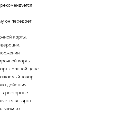
 рекомендуется
му он передает
очной карты,
едерации.
сторжении
арочной карты,
карты равной цене
вращаемый товар.
ока действия
 в ресторане
ляется возврат
альным из