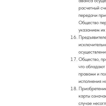
аванса осуще
расчетный сч
передачи при
Общество пер
указанием их
Предъявителе
исключительно
осуществлени
Общество, пр
что обладают
правами и по
исполнения н
Приобретение
карты означа
случае несог