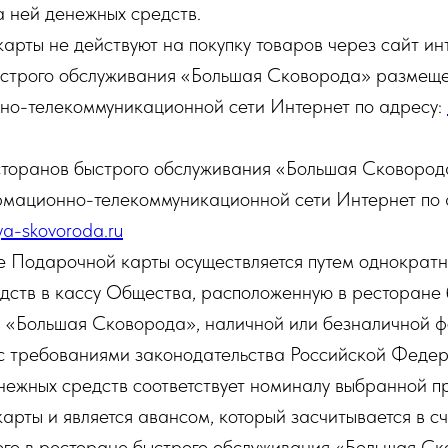
а ней денежных средств.
арты не действуют на покупку товаров через сайт и
строго обслуживания «Большая Сковорода» размеще
о-телекоммуникационной сети Интернет по адресу:
торанов быстрого обслуживания «Большая Сковород
рмационно-телекоммуникационной сети Интернет по 
ya-skovoroda.ru
 Подарочной карты осуществляется путем однократн
дств в кассу Общества, расположенную в ресторане 
 «Большая Сковорода», наличной или безналичной ф
 с требованиями законодательства Российской Феде
нежных средств соответствует номиналу выбранной п
арты и является авансом, который засчитывается в с
го в ресторане быстрого обслуживания «Большая Ск