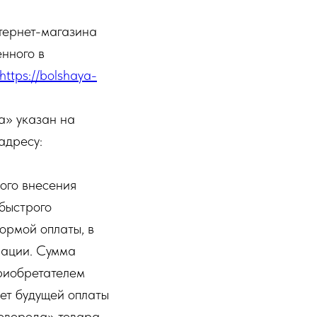
нтернет-магазина
нного в
https://bolshaya-
а» указан на
адресу:
ого внесения
быстрого
ормой оплаты, в
рации. Сумма
риобретателем
чет будущей оплаты
оворода» товара