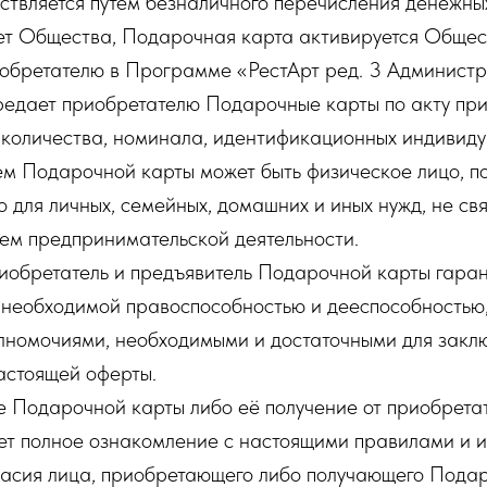
ствляется путем безналичного перечисления денежны
ет Общества, Подарочная карта активируется Общес
обретателю в Программе «РестАрт ред. 3 Админист
едает приобретателю Подарочные карты по акту пр
 количества, номинала, идентификационных индивиду
м Подарочной карты может быть физическое лицо, п
 для личных, семейных, домашних и иных нужд, не св
ем предпринимательской деятельности.
иобретатель и предъявитель Подарочной карты гарант
 необходимой правоспособностью и дееспособностью,
лномочиями, необходимыми и достаточными для закл
астоящей оферты.
 Подарочной карты либо её получение от приобрета
ет полное ознакомление с настоящими правилами и и
ласия лица, приобретающего либо получающего Подар