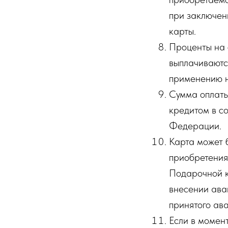
при заключен
карты.
Проценты на 
выплачиваютс
применению н
Сумма оплаты
кредитом в с
Федерации.
Карта может 
приобретения
Подарочной к
внесении ава
принятого ав
Если в момен