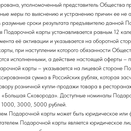
ирована, уполномоченный представитель Общества п
ьные меры по выяснению и устранению причин ее не а
 разумные сроки результата предъявителю данной П
я Подарочной карты устанавливается равным 12 ка
мента её активации и указывается на оборотной сто
арты, при наступлении которого обязанности Общес
ются исполненными, а действие настоящей оферты – 
рочной карты – указывается на лицевой стороне П
сированная сумма в Российских рублях, которая засч
говору розничной купли-продажи товара в ресторана
 «Большая Сковорода». Доступные номиналы Подаро
т 1000, 3000, 5000 рублей.
ем Подарочной карты может быть юридическое или ф
тателем Подарочной карты является юридическое ли