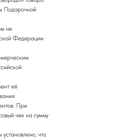
ем Подарочной
ом не
ийской Федерации
ммерческим
ссийской
мент её
ования
ентов. При
совый чек на сумму
 установлено, что