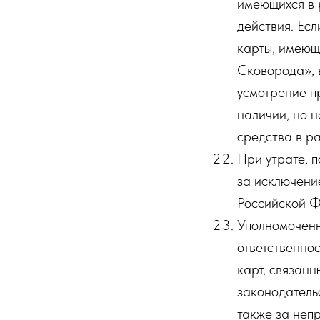
имеющихся в 
действия. Ес
карты, имеющ
Сковорода», 
усмотрение п
наличии, но 
средства в р
При утрате, 
за исключени
Российской 
Уполномоченн
ответственно
карт, связанн
законодатель
также за непр