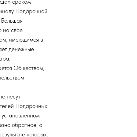
ода» сроком
оминалу Подарочной
 «Большая
о на свое
ом, имеющимся в
щает денежные
ара.
ается Обществом,
тельством
не несут
ателей Подарочных
в установленном
зано обратное, а
езультате которых,