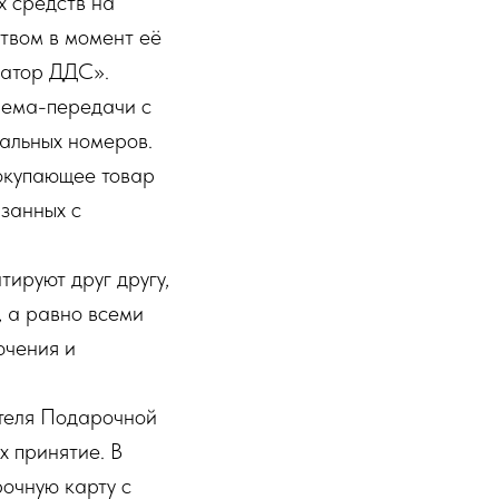
х средств на
твом в момент её
ратор ДДС».
иема-передачи с
альных номеров.
окупающее товар
язанных с
ируют друг другу,
 а равно всеми
ючения и
теля Подарочной
х принятие. В
очную карту с