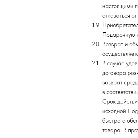
настоящими п
отказаться о
Приобретател
Подарочную к
Возврат и об
осуществляет
В случае удо
договора роз
возврат сред
в соответств
Срок действи
исходной Под
быстрого обс
товара. В пр