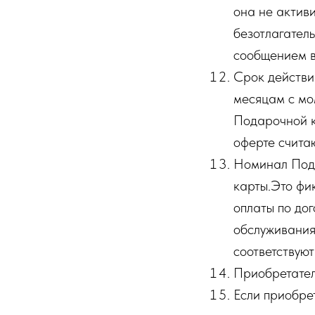
она не актив
безотлагател
сообщением в
Срок действи
месяцам с мо
Подарочной к
оферте счита
Номинал Пода
карты.Это фик
оплаты по до
обслуживания
соответствую
Приобретател
Если приобре