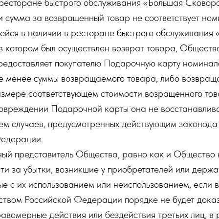
ресторане быстрого обслуживания «Большая Сковор
ли сумма за возвращенный товар не соответствует н
ейся в наличии в ресторане быстрого обслуживания
в котором был осуществлен возврат товара, Обществ
редоставляет покупателю Подарочную карту номинал
не менее суммы возвращаемого товара, либо возвра
азмере соответствующем стоимости возращенного тов
повреждении Подарочной карты она не восстанавлив
ем случаев, предусмотренных действующим законода
Федерации.
ый представитель Общества, равно как и Общество 
сти за убытки, возникшие у приобретателей или держ
ые с их использованием или неиспользованием, если 
ством Российской Федерации порядке не будет дока
авомерные действия или бездействия третьих лиц, в р