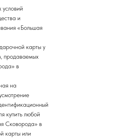
х условий
щества и
живания «Большая
дарочной карты у
в, продаваемых
рода» в
ная на
 усмотрение
идентификационный
ля купить любой
ая Сковорода» в
й карты или